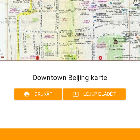
Downtown Beijing karte
print
system_update_alt
DRUKĀT
LEJUPIELĀDĒT